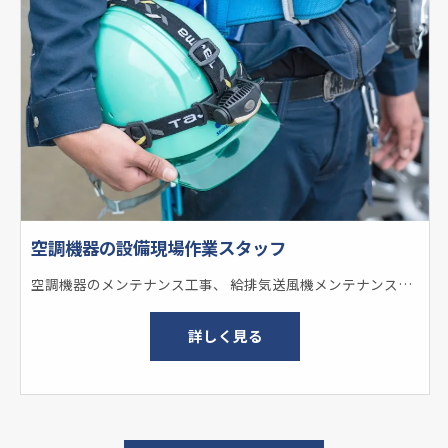
空調機器の設備現場作業スタッフ
空調機器のメンテナンス工事、 給排気送風機メンテナンス工事、 ポンプ工事を行います。 具体的には… ◇エアコンのサービス └修理・メンテナンス・工事 └洗浄・ポンプ整備・入替など ★オフィスや店舗、公共・商業施設、 工場や一般家庭など、さまざまなご依頼に対応！
詳しく見る