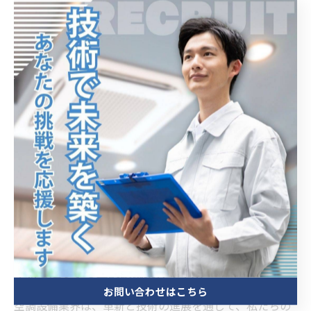
に、エアコンや暖房システムはますます複雑化していま
す。これに対応するためには、最新の機器に関する理解
やトラブルシューティングの能力が必要です。さらに、
エネルギー効率の向上や環境への配慮が重要視される
中、適切な設備の選定や設置が求められます。この業界
で働くことは、ただの技術者ではなく、環境問題にも配
慮した責任感のあるプロフェッショナルであることを意
味します。こうした専門技術を持つことは、単に仕事を
するだけでなく、自らの成長にも繋がります。業界の変
化に対応し、新たな挑戦に挑む姿勢が、空調設備業界の
魅力のひとつなのです。
革新を追求する空調設備業界の未来
お問い合わせはこちら
空調設備業界は、革新と技術の進展を通じて、私たちの