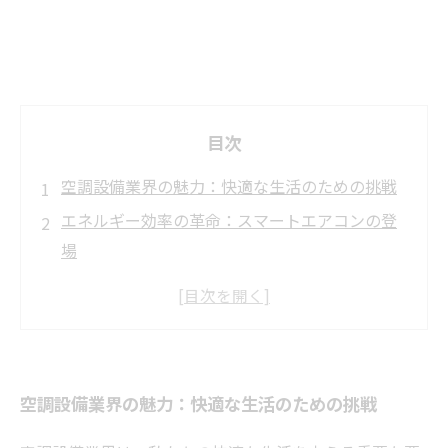
目次
空調設備業界の魅力：快適な生活のための挑戦
エネルギー効率の革命：スマートエアコンの登
場
環境配慮と省エネ型機器の重要性
専門技術の必要性：空調工事のプロたち
革新を追求する空調設備業界の未来
働く上でのやりがい：空調業界の魅力に迫る
空調設備業界の魅力：快適な生活のための挑戦
空調工事の世界：魅力の全貌と今後の展望