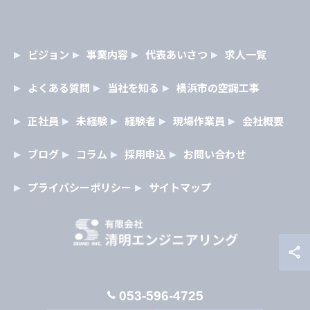
ビジョン
事業内容
代表あいさつ
求人一覧
よくある質問
当社を知る
横浜市の空調工事
正社員
未経験
経験者
現場作業員
会社概要
ブログ
コラム
採用申込
お問い合わせ
プライバシーポリシー
サイトマップ
053-596-4725
© 2026 静岡県浜松市の空調工事の求人なら有限会社清明エンジニアリ
ング ALL RIGHTS RESERVED.