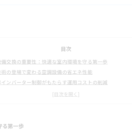
目次
設備交換の重要性：快適な室内環境を守る第一歩
技術の登場で変わる空調設備の省エネ性能
率インバーター制御がもたらす運用コストの削減
T遠隔監視システムで実現するスマートな空調管理
媒技術が推進する環境負荷の軽減と未来への展望
め：最新技術で空調設備交換はこう変わる
工事担当者必見！最新交換技術で業務効率と環境保全を両
守る第一歩