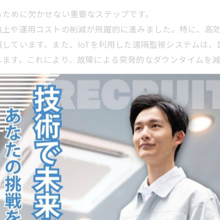
るために欠かせない重要なステップです。
向上や運用コストの削減が飛躍的に進みました。特に、高
しています。また、IoTを利用した遠隔監視システムは
します。これにより、故障による突発的なダウンタイムを
入は、地球温暖化への影響を抑えるとともに、長期的な持
にとって、これらの最新技術を理解し導入することは、快
性能
ギー性能の向上に大きく貢献しています。
温度変化に応じてコンプレッサーの回転数を細かく調整で