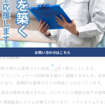
は、設備の稼働状況をリアルタイムで把握可能にし、故障
の延長が期待されます。
冷媒の採用も進み、温室効果ガス排出削減に寄与していま
向けた重要な役割を担っています。空調工事業者や設備更
お問い合わせはこちら
ストの削減
お問い合わせはこちら
制御の導入は運用コスト削減に大きく寄与しています。
じてコンプレッサーの回転数を細かく調整できるため、従
能となり、長期的な運用コストの低減につながっています。
、部品の摩耗を減らすため、メンテナンス頻度の低下や故
した遠隔監視システムが導入されており、リアルタイムで