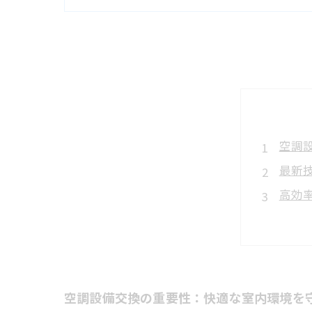
空調
最新
高効
Io
新冷
まと
空調
空調設備交換の重要性：快適な室内環境を