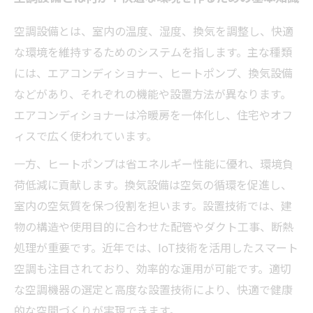
導入からメンテナンスまで：空調設備を長持ち
空調設備とは、室内の温度、湿度、換気を調整し、快適
させる実践テクニック
な環境を維持するためのシステムを指します。主な種類
空調工事業界の現状と未来：技術革新がもたら
には、エアコンディショナー、ヒートポンプ、換気設備
す新たな可能性
などがあり、それぞれの機能や設置方法が異なります。
空調設備選定の落とし穴と成功の秘訣：専門家
エアコンディショナーは冷暖房を一体化し、住宅やオフ
が教える失敗しない方法
ィスで広く使われています。
一方、ヒートポンプは省エネルギー性能に優れ、環境負
荷低減に貢献します。換気設備は空気の循環を促進し、
室内の空気質を保つ役割を担います。設置技術では、建
物の構造や使用目的に合わせた配管やダクト工事、断熱
処理が重要です。近年では、IoT技術を活用したスマート
空調も注目されており、効率的な運用が可能です。適切
な空調機器の選定と高度な設置技術により、快適で健康
的な空間づくりが実現できます。