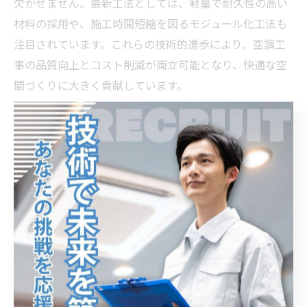
欠かせません。最新工法としては、軽量で耐久性の高い
材料の採用や、施工時間短縮を図るモジュール化工法も
注目されています。これらの技術的進歩により、空調工
事の品質向上とコスト削減が両立可能となり、快適な空
間づくりに大きく貢献しています。
導入からメンテナンスまで：空調設備を長持ちさせる
実践テクニック
空調設備には主に「パッケージエアコン」「VRFシステ
ム」「全熱交換器」などの種類があります。パッケージ
エアコンは単一のユニットで冷暖房を行い、設置が比較
的簡単です。一方、VRFシステムは複数の室内機を一台
の室外機で制御し、省エネルギー性と快適性に優れてい
ます。