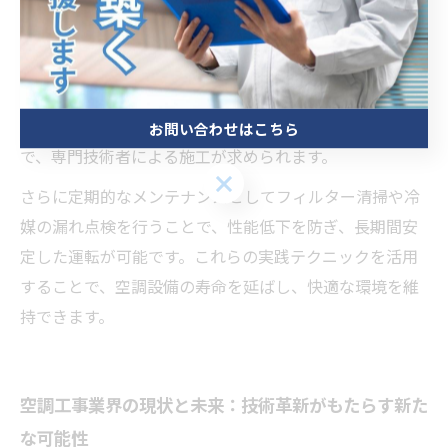
また、全熱交換器は換気と熱交換を同時に行い、室内の
空気質を向上させる役割を担います。設置時には建物構
造や使用目的に応じた適切な選択が必要です。技術面で
は、配管の気密性確保や電気配線の正確な接続が重要
お問い合わせはこちら
で、専門技術者による施工が求められます。
お問い合わせはこちら
さらに定期的なメンテナンスとしてフィルター清掃や冷
媒の漏れ点検を行うことで、性能低下を防ぎ、長期間安
定した運転が可能です。これらの実践テクニックを活用
することで、空調設備の寿命を延ばし、快適な環境を維
持できます。
空調工事業界の現状と未来：技術革新がもたらす新た
な可能性