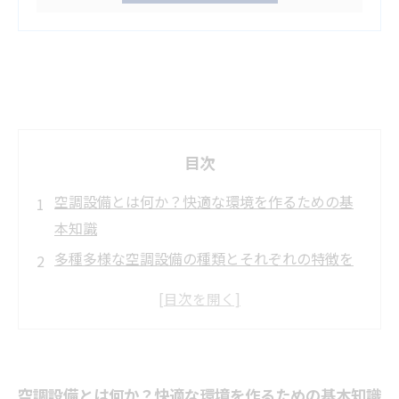
目次
空調設備とは何か？快適な環境を作るための基
本知識
多種多様な空調設備の種類とそれぞれの特徴を
徹底解説
空調設備の選び方：設置環境に応じた最適なシ
ステムの見極め方
設置技術のポイントと最新工法：効率的な空調
空調設備とは何か？快適な環境を作るための基本知識
工事の秘訣