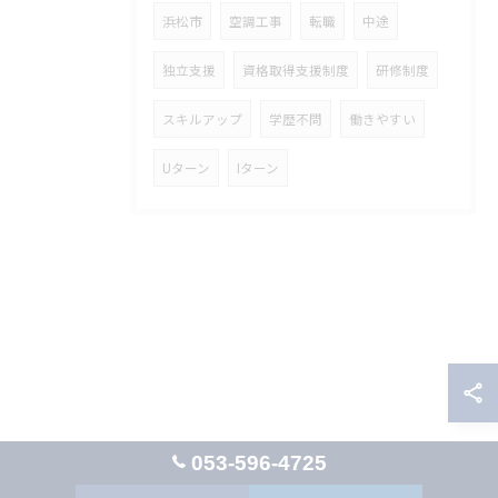
浜松市
空調工事
転職
中途
独立支援
資格取得支援制度
研修制度
スキルアップ
学歴不問
働きやすい
Uターン
Iターン
053-596-4725