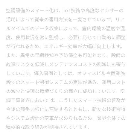
の変化
空調設備のスマート化は、IoT技術や高度なセンサーの
今後の課題と展望：空調工事業界に訪れるスマ
活用によって従来の運用方法を一変させています。リア
ート革命
ルタイムでのデータ収集によって、室内環境の温度や湿
スマート空調技術で未来を創る：技術者必見の
度、使用状況を常に監視し、必要に応じて自動的に調整
最新動向
が行われるため、エネルギー効率が大幅に向上します。
また、異常の早期検知や予防保全も可能となり、設備の
故障リスクを低減しメンテナンスコストの削減にも寄与
しています。導入事例としては、オフィスビルや商業施
設でのスマート制御システムの実装が進み、運用コスト
の減少と快適な環境づくりの両立に成功しています。空
調工事業界においては、こうしたスマート技術の普及が
今後の競争力強化に直結するとともに、新たな技術習得
やシステム設計の変革が求められるため、業界全体での
積極的な取り組みが期待されています。