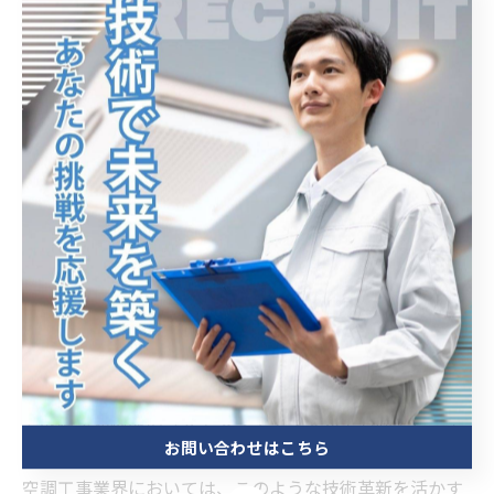
業務効率向上と快適環境の両立がもたらす現場の変化
空調設備のスマート化は、業務効率向上と快適な室内環
境の両立に大きく貢献しています。従来の空調システム
では手動操作や単純なタイマー制御が中心であったた
め、運用効率やエネルギー管理に課題がありました。し
かし、IoT技術と各種センサーの活用により、温度や湿
度、CO2濃度などの環境データをリアルタイムで取得・
分析し、システムを自動最適化することが可能になりま
した。これにより無駄な運転を削減し、消費電力を抑え
つつ快適性を維持できます。さらに、遠隔モニタリング
や故障予知機能の導入でメンテナンス効率も向上し、工
お問い合わせはこちら
事現場や運用管理の作業負担軽減が期待されています。
空調工事業界においては、このような技術革新を活かす