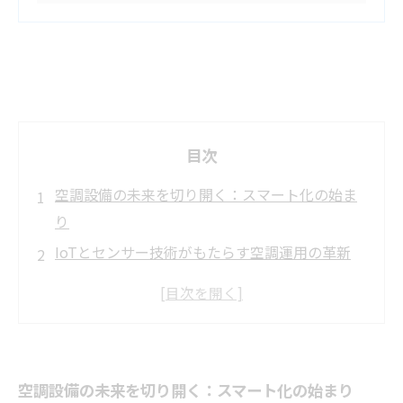
目次
空調設備の未来を切り開く：スマート化の始ま
り
IoTとセンサー技術がもたらす空調運用の革新
リアルタイム最適化で実現するエネルギー削減
の秘密
導入事例に学ぶ！スマート空調の実際の効果と
は？
空調設備の未来を切り開く：スマート化の始まり
業務効率向上と快適環境の両立がもたらす現場