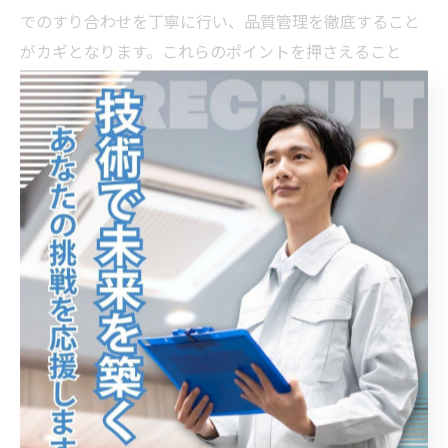
でのすり合わせを丁寧に行い、品質管理を徹底すること
がカギとなります。これらのポイントを押さえること
で、快適で安全な空調環境を提供できる施工を実現でき
ます。
最新技術を取り入れた空調工事：トラブルを未然に防
ぐ秘訣
空調設備の施工現場で覚えておくべき基礎知識は、温度
調節や空気の流れ、機器の特性の理解に始まります。こ
れらを正確に把握することが、効率的で安全な作業につ
ながります。
近年では、省エネルギー性能を高めるための最新技術が
多く導入されており、IoTを活用した遠隔監視システムや