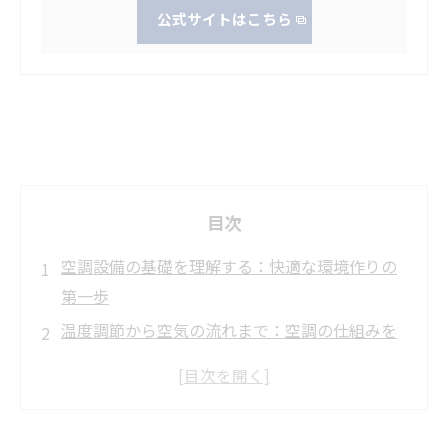
公式サイトはこちら
目次
空調設備の基礎を理解する：快適な環境作りの
第一歩
温度調節から空気の流れまで：空調の仕組みを
徹底解説
空調機器の特性と選び方：現場で失敗しないた
めに