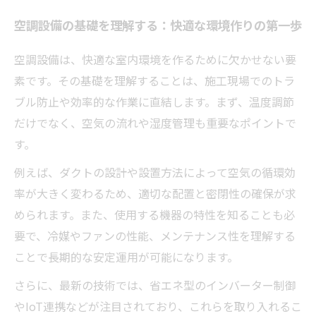
効率的な施工のポイント：安全と性能を両立さ
空調設備の基礎を理解する：快適な環境作りの第一歩
せる方法
最新技術を取り入れた空調工事：トラブルを未
空調設備は、快適な室内環境を作るために欠かせない要
然に防ぐ秘訣
素です。その基礎を理解することは、施工現場でのトラ
空調工事に携わる人必見！基礎から応用まで学
ブル防止や効率的な作業に直結します。まず、温度調節
べる総まとめ
だけでなく、空気の流れや湿度管理も重要なポイントで
現場で役立つ知識と技術力アップのための実践
す。
ガイド
例えば、ダクトの設計や設置方法によって空気の循環効
率が大きく変わるため、適切な配置と密閉性の確保が求
められます。また、使用する機器の特性を知ることも必
要で、冷媒やファンの性能、メンテナンス性を理解する
ことで長期的な安定運用が可能になります。
さらに、最新の技術では、省エネ型のインバーター制御
やIoT連携などが注目されており、これらを取り入れるこ