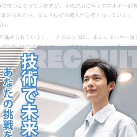
持の核心となっていますが、その運用に伴うエネルギー消
が求められる中、省エネ技術の導入が急務となっています
活用、
化が進められています。これらの技術は、単にエネルギー
では断熱や配管設計の最適化が重要であり、正確な施工が
的効果の両立を可能にし、空調業界の持続的発展に不可欠
る省エネ技術と施工法の革新
の関心の高まりに伴い、空調工事業界で重要な課題となっ
が挙げられます。インバーター制御により、空調機器の運
で、エネルギー利用効率を大幅に向上させます。
管やダクトの断熱性能向上、気密性の確保を徹底すること