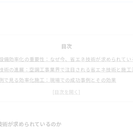
目次
設備効率化の重要性：なぜ今、省エネ技術が求められてい
技術の進展：空調工事業界で注目される省エネ技術と施工
例で見る効率化施工：現場での成功事例とその効果
化の課題と対策：施工現場で直面する問題点と解決策
への展望：空調設備効率化技術の今後と業界が目指す方向
設備の基本知識と効率化のポイントを押さえよう
現場で役立つ！初心者でも分かる空調設備の効率化技術入
技術が求められているのか