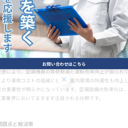
理により、設備の最適稼働を実現し、運用コスト削減にも貢
低減が期待されており、業界関係者にとって必須の知識とな
例とその効果
取り組みによって大きな成果を上げています。例えば、高
お問い合わせはこちら
変更により、空調機器の負荷軽減と運転効率向上が図られ
お問い合わせはこちら
により運用コストの低減とともに室内環境の快適性も向上
定の重要性が明らかになっています。空調設備の効率化は
工事業界においてますます注目される分野です。
問題点と解決策