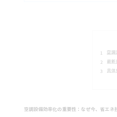
空調
最新
具体
効率
未来
空調
施工
空調設備効率化の重要性：なぜ今、省エネ