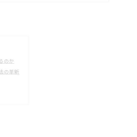
るのか
法の革新
性
門