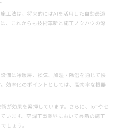
す。
施工法は、将来的にはAIを活用した自動最適
界は、これからも技術革新と施工ノウハウの深
調設備は冷暖房、換気、加湿・除湿を通じて快
す。効率化のポイントとしては、高効率な機器
術が効果を発揮しています。さらに、IoTやセ
っています。空調工事業界において最新の施工
るでしょう。